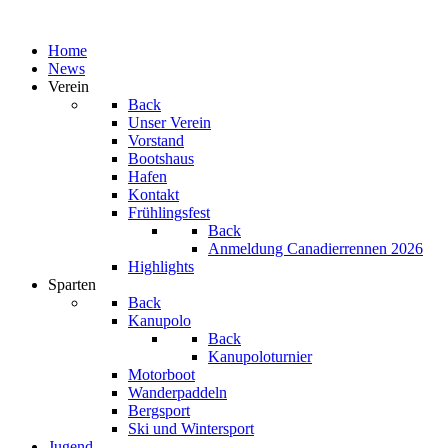
Home
News
Verein
Back
Unser Verein
Vorstand
Bootshaus
Hafen
Kontakt
Frühlingsfest
Back
Anmeldung Canadierrennen 2026
Highlights
Sparten
Back
Kanupolo
Back
Kanupoloturnier
Motorboot
Wanderpaddeln
Bergsport
Ski und Wintersport
Jugend